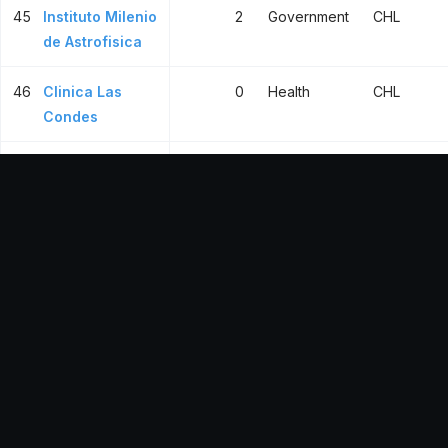
45
Instituto Milenio
2
Government
CHL
de Astrofisica
46
Clinica Las
0
Health
CHL
Condes
47
Centro para el
1
Higher
CHL
Desarrollo de la
educ.
Nanociencia y
la
Nanotecnologia
48
Instituto de
2
Government
CHL
Ecologia y
Biodiversidad
49
Universidad
0
Higher
CHL
Central de
educ.