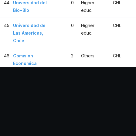
44
Universidad del
0
Higher
CHL
Bio-Bio
educ.
45
Universidad de
0
Higher
CHL
Las Americas,
educ.
Chile
46
Comision
2
Others
CHL
Economica
para America
Latina y el
Caribe, Chile
47
Instituto de
0
Government
CHL
Investigaciones
Agropecuarias
48
Instituto de
0
Health
CHL