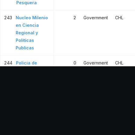
Pesquera
243
Nucleo Milenio
2
Government
CHL
en Ciencia
Regional y
Politicas
Publicas
244
Policia de
0
Government
CHL
Investigaciones
de Chile
245
The Nature
1
Others
CHL
Conservancy,
Chile
246
Universidad del
0
Higher
CHL
Mar, Chile
educ.